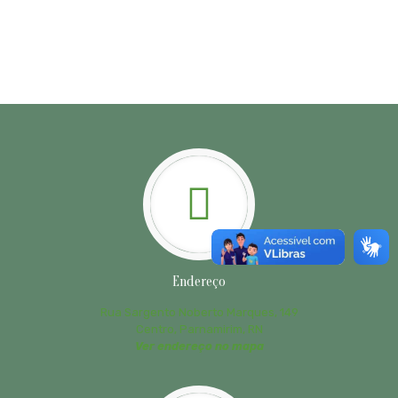
Endereço
Rua Sargento Noberto Marques, 149
Centro, Parnamirim, RN
Ver endereço no mapa