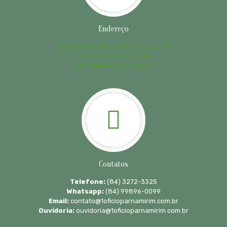
Endereço
Rua Sargento Noberto Marques, 149
Centro, Parnamirim, RN
Ver endereço no mapa
Contatos
Telefone:
(84) 3272-3325
Whatsapp:
(84) 99896-0099
Email:
contato@1oficioparnamirim.com.br
Ouvidoria:
ouvidoria@1oficioparnamirim.com.br