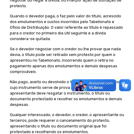
negociar ou negar a dívida, ou interpor ação de sustação de
protesto.
Quando o devedor paga, o faz pelo valor do título, acrescido
dos emolumentos e custos incorridos pelo Tabelionato e
Ofício de Distribuição. O valor referente ao título é repassado
para o credor no primeiro dia útil seguinte e a dívida
considera-se quitada.
Se o devedor negociar com o credor ou lhe provar que nada
devia, o título pode ser retirado sem protesto por quem o
apresentou no Tabelionato, incorrendo quem o retira no
pagamento apenas dos emolumentos e demais despesas
comprováveis.
Não pago, aceito ou devolvido o título, é lavrado o protesto,
cujo instrumento serve de prova da inadimplência. O
apresentante deve resgatar o instrumento, o título ou
documento protestado e recolher os emolumentos e demais
despesas.
Qualquer interessado, o devedor, o credor, o apresentante ou
terceiros, pode requerer o cancelamento do protesto,
apresentando o título ou documento original que foi
protestado e recolhendo os emolumentos.